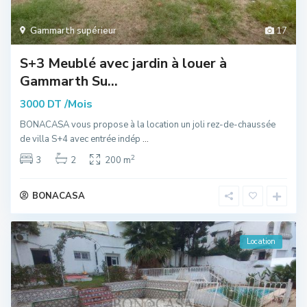
Gammarth supérieur
17
S+3 Meublé avec jardin à louer à
Gammarth Su...
/Mois
3000 DT
BONACASA vous propose à la location un joli rez-de-chaussée
de villa S+4 avec entrée indép
...
2
3
2
200 m
BONACASA
Location