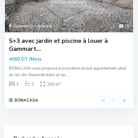
Gammarth supérieur
15
S+3 avec jardin et piscine à louer à
Gammart...
/Mois
4000 DT
BONACASA vous propose à la location un bel appartement situé
au rez-de-chaussée dans un qu
...
2
3
2
200 m
BONACASA