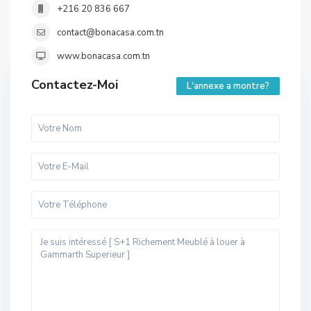
+216 20 836 667
contact@bonacasa.com.tn
www.bonacasa.com.tn
Contactez-Moi
L'annexe a montre?