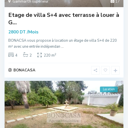
Gammarth supérieur
17
Etage de villa S+4 avec terrasse à louer à
G...
/Mois
2800 DT
BONACSA vous propose à location un étage de villa S+4 de 220
m² avec une entrée indépendan
...
2
4
2
220 m
BONACASA
Location