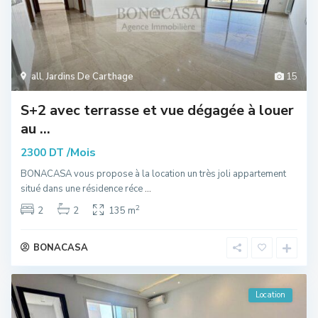
all
,
Jardins De Carthage
15
S+2 avec terrasse et vue dégagée à louer
au ...
/Mois
2300 DT
BONACASA vous propose à la location un très joli appartement
situé dans une résidence réce
...
2
2
2
135 m
BONACASA
Location