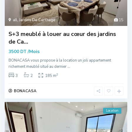
all
,
Jardins De Carthage
15
S+3 meublé à louer au cœur des jardins
de Ca...
/Mois
3500 DT
BONACASA vous propose à la location un joli appartement
richement meublé situé au dernier
...
2
3
2
185 m
BONACASA
Location