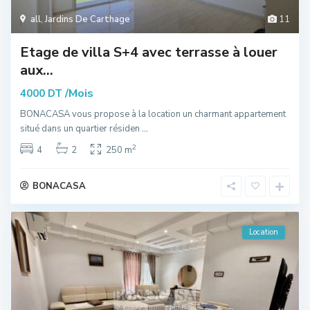
all
,
Jardins De Carthage
11
Etage de villa S+4 avec terrasse à louer
aux...
/Mois
4000 DT
BONACASA vous propose à la location un charmant appartement
situé dans un quartier résiden
...
2
4
2
250 m
BONACASA
Location