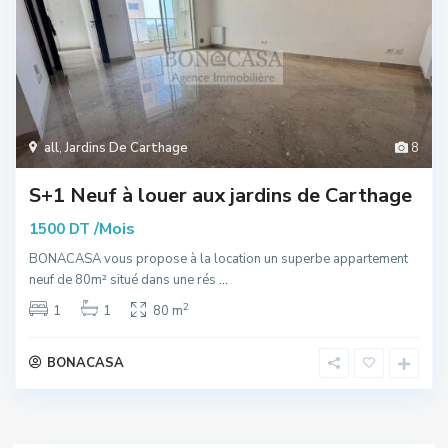
all
,
Jardins De Carthage
8
S+1 Neuf à louer aux jardins de Carthage
/Mois
1500 DT
BONACASA vous propose à la location un superbe appartement
neuf de 80m² situé dans une rés
...
2
1
1
80 m
BONACASA