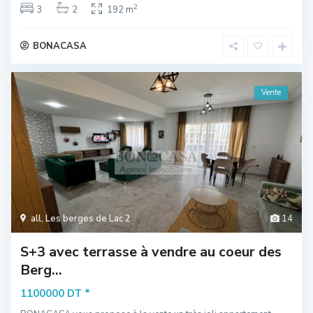
2
3
2
192 m
BONACASA
Vente
all
,
Les berges de Lac 2
14
S+3 avec terrasse à vendre au coeur des
Berg...
*
1100000 DT