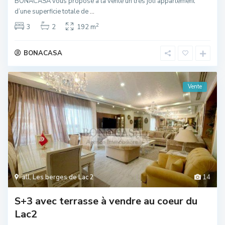
BONACASA vous propose à la vente un très joli appartement
d’une superficie totale de
...
2
3
2
192 m
BONACASA
Vente
all
,
Les berges de Lac 2
14
S+3 avec terrasse à vendre au coeur du
Lac2