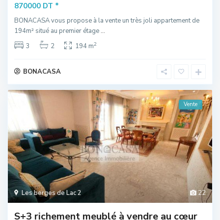
*
870000 DT
BONACASA vous propose à la vente un très joli appartement de
194m² situé au premier étage
...
2
3
2
194 m
BONACASA
Vente
Les berges de Lac 2
22
S+3 richement meublé à vendre au cœur