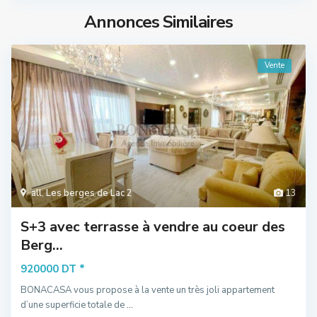
Annonces Similaires
Vente
all
,
Les berges de Lac 2
13
S+3 avec terrasse à vendre au coeur des
Berg...
*
920000 DT
BONACASA vous propose à la vente un très joli appartement
d’une superficie totale de
...