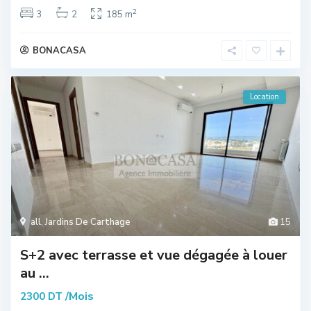
2
3
2
185 m
BONACASA
Location
all
,
Jardins De Carthage
15
S+2 avec terrasse et vue dégagée à louer
au ...
/Mois
2300 DT