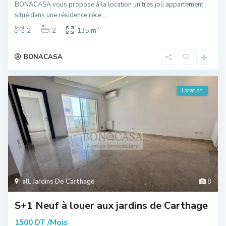
BONACASA vous propose à la location un très joli appartement
situé dans une résidence réce
...
2
2
2
135 m
BONACASA
Location
all
,
Jardins De Carthage
8
S+1 Neuf à louer aux jardins de Carthage
/Mois
1500 DT