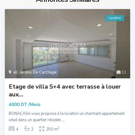
Location
all
,
Jardins De Carthage
11
Etage de villa S+4 avec terrasse à louer
aux...
/Mois
4000 DT
BONACASA vous propose à la location un charmant appartement
situé dans un quartier résiden
...
2
4
2
250 m