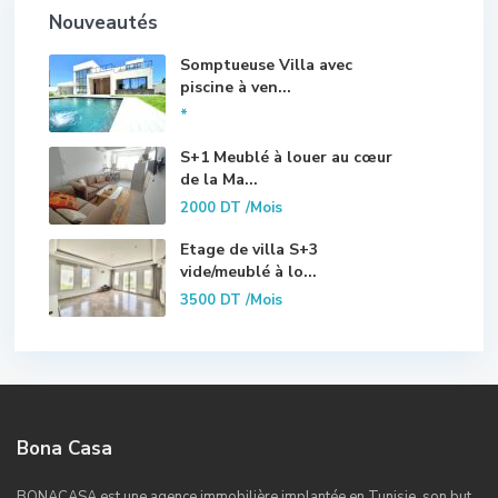
Nouveautés
Somptueuse Villa avec
piscine à ven...
*
S+1 Meublé à louer au cœur
de la Ma...
2000 DT
/Mois
Etage de villa S+3
vide/meublé à lo...
3500 DT
/Mois
Bona Casa
BONACASA est une agence immobilière implantée en Tunisie, son but