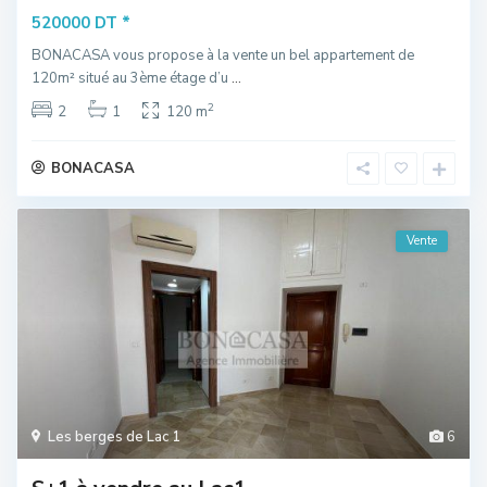
*
520000 DT
BONACASA vous propose à la vente un bel appartement de
120m² situé au 3ème étage d’u
...
2
2
1
120 m
BONACASA
Vente
Les berges de Lac 1
6