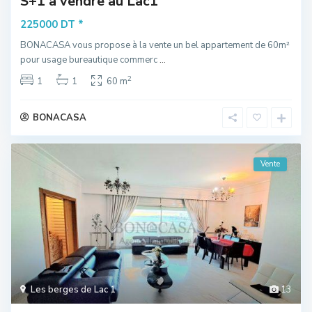
S+1 à vendre au Lac1
*
225000 DT
BONACASA vous propose à la vente un bel appartement de 60m²
pour usage bureautique commerc
...
2
1
1
60 m
BONACASA
Vente
Les berges de Lac 1
13