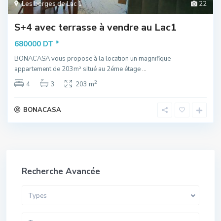
Les berges de Lac 1
22
S+4 avec terrasse à vendre au Lac1
*
680000 DT
BONACASA vous propose à la location un magnifique
appartement de 203m² situé au 2éme étage
...
2
4
3
203 m
BONACASA
Recherche Avancée
Types