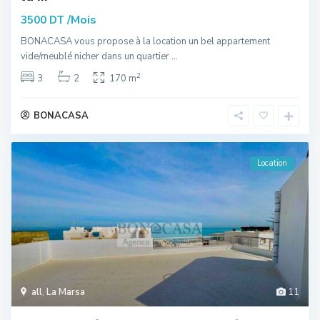
/Mois
3500 DT
BONACASA vous propose à la location un bel appartement
vide/meublé nicher dans un quartier
...
2
3
2
170 m
BONACASA
Location
all
,
La Marsa
11