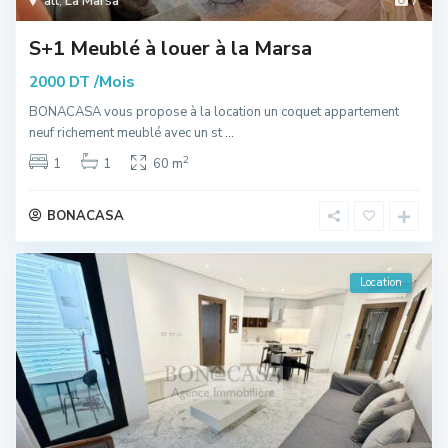
all
,
La Marsa
7
S+1 Meublé à louer à la Marsa
/Mois
2000 DT
BONACASA vous propose à la location un coquet appartement
neuf richement meublé avec un st
...
2
1
1
60 m
BONACASA
Location