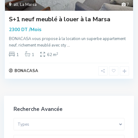
all
,
La Marsa
7
S+1 neuf meublé à louer à la Marsa
/Mois
2300 DT
BONACASA vous propose à la location un superbe appartement
neuf, richement meublé avec sty
...
2
1
1
62 m
BONACASA
Recherche Avancée
Types