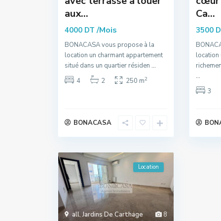
avec terrasse à louer
cœur 
aux...
Ca...
/Mois
4000 DT
3500 
BONACASA vous propose à la
BONACAS
location un charmant appartement
location
situé dans un quartier résiden
...
richemen
...
2
4
2
250 m
3
BONACASA
BON
Location
all
,
Jardins De Carthage
8