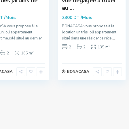
des jardins de
vue dégagée à louer
au ...
/Mois
/Mois
DT
2300 DT
A vous propose à la
BONACASA vous propose à la
 un joli appartement
location un très joli appartement
t meublé situé au dernier
situé dans une résidence réce
...
2
2
2
135 m
2
2
185 m
ACASA
BONACASA