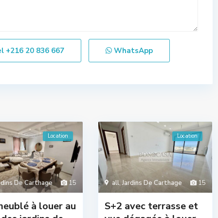
el
+216 20 836 667
WhatsApp
Location
Location
rdins De Carthage
15
all
,
Jardins De Carthage
15
eublé à louer au
S+2 avec terrasse et