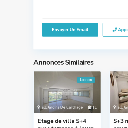
App
Annonces Similaires
Location
all
,
Jardins De Carthage
11
all
,
Ja
Etage de villa S+4
S+3 m