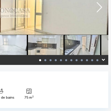
2
s de bains
75 m