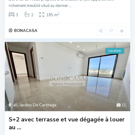
richement meublé situé au dernier
...
2
3
2
185 m
BONACASA
Location
all
,
Jardins De Carthage
15
S+2 avec terrasse et vue dégagée à louer
au ...