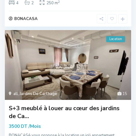
2
4
2
250 m
BONACASA
Location
all
,
Jardins De Carthage
15
S+3 meublé à louer au cœur des jardins
de Ca...
/Mois
3500 DT
BONACASA vous propose à la location un joli appartement