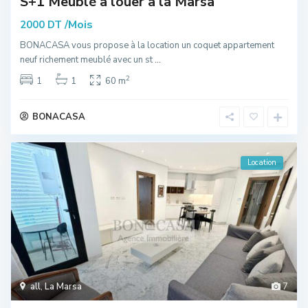
S+1 Meublé à louer à la Marsa
/Mois
2000 DT
BONACASA vous propose à la location un coquet appartement
neuf richement meublé avec un st
...
2
1
1
60 m
BONACASA
Location
all
,
La Marsa
7