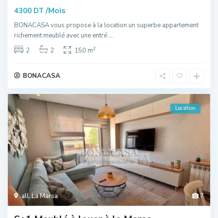
/Mois
4300 DT
BONACASA vous propose à la location un superbe appartement
richement meublé avec une entré
...
2
2
2
150 m
BONACASA
Location
all
,
La Marsa
7