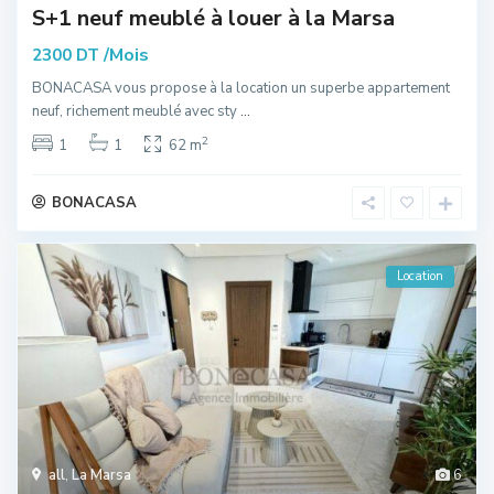
S+1 neuf meublé à louer à la Marsa
/Mois
2300 DT
BONACASA vous propose à la location un superbe appartement
neuf, richement meublé avec sty
...
2
1
1
62 m
BONACASA
Location
all
,
La Marsa
6