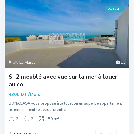
Location
all
,
La Marsa
11
S+2 meublé avec vue sur la mer à louer
au co...
/Mois
4300 DT
BONACASA vous propose à la location un superbe appartement
richement meublé avec une entré
...
2
2
2
150 m