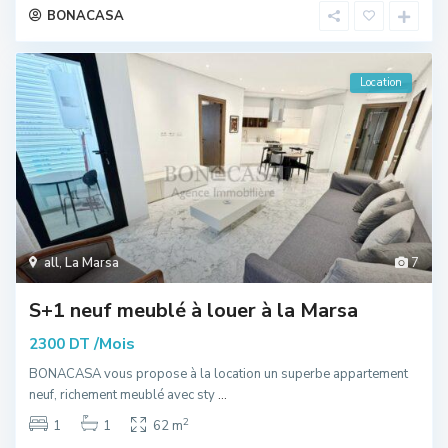
BONACASA
Location
all
,
La Marsa
7
S+1 neuf meublé à louer à la Marsa
/Mois
2300 DT
BONACASA vous propose à la location un superbe appartement
neuf, richement meublé avec sty
...
2
1
1
62 m