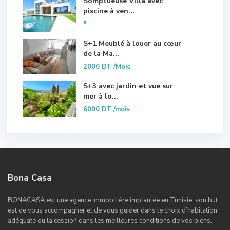
Somptueuse Villa avec
piscine à ven...
*
S+1 Meublé à louer au cœur
de la Ma...
2000 DT
/Mois
S+3 avec jardin et vue sur
mer à lo...
6000 DT
/mois
Bona Casa
BONACASA est une agence immobilière implantée en Tunisie, son but
est de vous accompagner et de vous guider dans le choix d’habitation
adéquate ou la cession dans les meilleures conditions de vos biens.