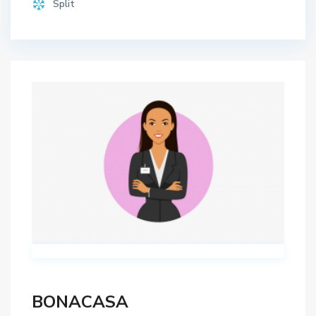
Split
BONACASA