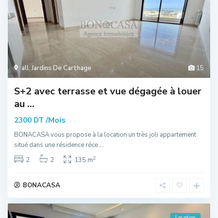
all
,
Jardins De Carthage
15
S+2 avec terrasse et vue dégagée à louer
au ...
/Mois
2300 DT
BONACASA vous propose à la location un très joli appartement
situé dans une résidence réce
...
2
2
2
135 m
BONACASA
Location