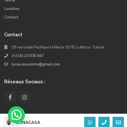
Vente
Location
Contact
Contact
09 rue océan Pacifique la Marsa 2078 La Marsa, Tunisie
(+216) 20 836 667
bona.casa.immo@gmail.com
Réseaux Sociaux :
BONACASA
© 2022. Tous les droits réservés Crée Par Kiwi Softwares