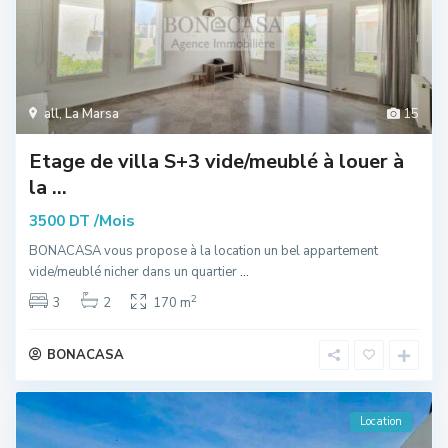
all
,
La Marsa
15
Etage de villa S+3 vide/meublé à louer à
la ...
/Mois
3500 DT
BONACASA vous propose à la location un bel appartement
vide/meublé nicher dans un quartier
...
2
3
2
170 m
BONACASA
Location