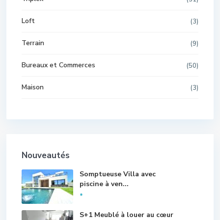
Loft
(3)
Terrain
(9)
Bureaux et Commerces
(50)
Maison
(3)
Nouveautés
Somptueuse Villa avec
piscine à ven...
*
S+1 Meublé à louer au cœur