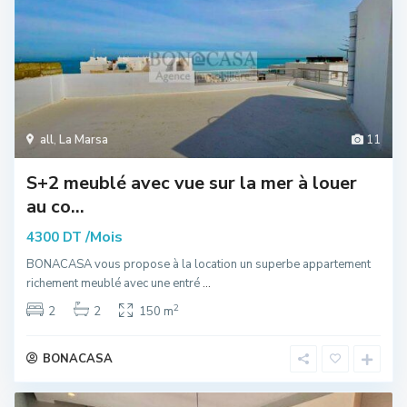
all
,
La Marsa
11
S+2 meublé avec vue sur la mer à louer
au co...
/Mois
4300 DT
BONACASA vous propose à la location un superbe appartement
richement meublé avec une entré
...
2
2
2
150 m
BONACASA