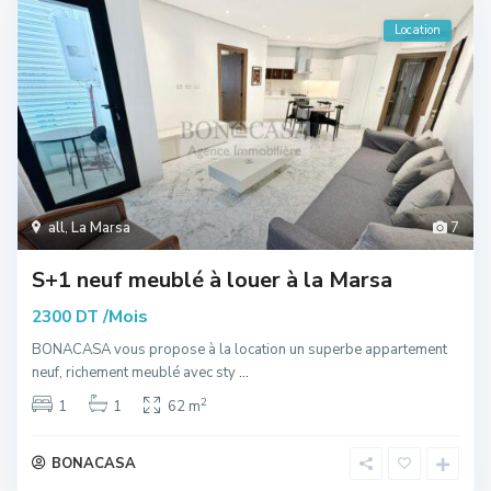
Location
all
,
La Marsa
7
S+1 neuf meublé à louer à la Marsa
/Mois
2300 DT
BONACASA vous propose à la location un superbe appartement
neuf, richement meublé avec sty
...
2
1
1
62 m
BONACASA