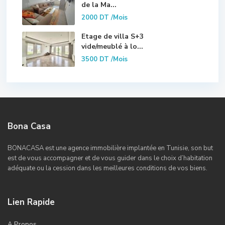
de la Ma...
2000 DT
/Mois
Etage de villa S+3
vide/meublé à lo...
3500 DT
/Mois
Bona Casa
BONACASA est une agence immobilière implantée en Tunisie, son but
est de vous accompagner et de vous guider dans le choix d’habitation
adéquate ou la cession dans les meilleures conditions de vos biens.
Lien Rapide
A Propos