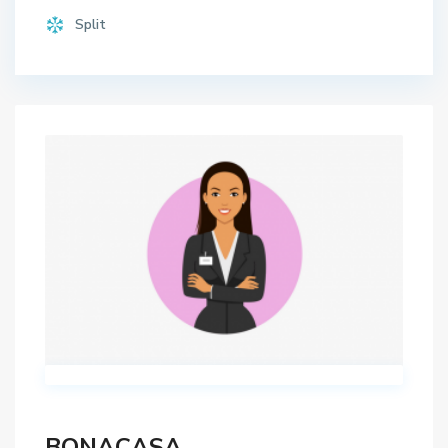
Split
BONACASA