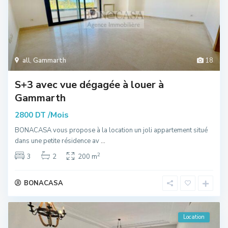
all
,
Gammarth
18
S+3 avec vue dégagée à louer à
Gammarth
/Mois
2800 DT
BONACASA vous propose à la location un joli appartement situé
dans une petite résidence av
...
2
3
2
200 m
BONACASA
Location