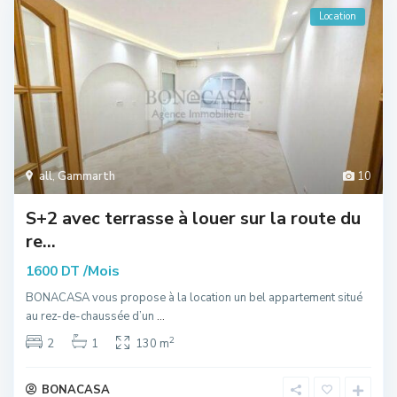
Location
all
,
Gammarth
10
S+2 avec terrasse à louer sur la route du
re...
/Mois
1600 DT
BONACASA vous propose à la location un bel appartement situé
au rez-de-chaussée d’un
...
2
2
1
130 m
BONACASA