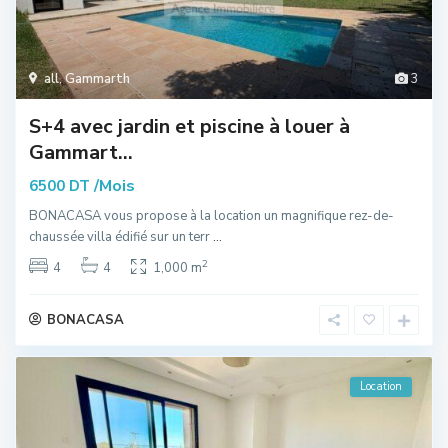
all
,
Gammarth
3
S+4 avec jardin et piscine à louer à
Gammart...
/Mois
6500 DT
BONACASA vous propose à la location un magnifique rez-de-
chaussée villa édifié sur un terr
...
2
4
4
1,000 m
BONACASA
Location