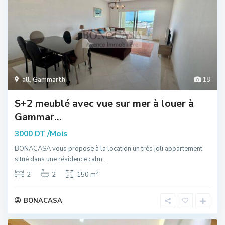
all
,
Gammarth
18
S+2 meublé avec vue sur mer à louer à
Gammar...
/Mois
3000 DT
BONACASA vous propose à la location un très joli appartement
situé dans une résidence calm
...
2
2
2
150 m
BONACASA