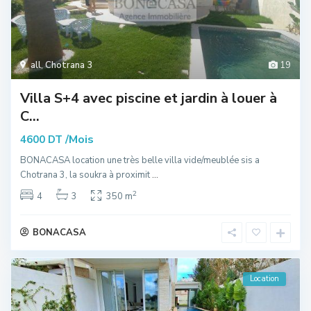
all
,
Chotrana 3
19
Villa S+4 avec piscine et jardin à louer à
C...
/Mois
4600 DT
BONACASA location une très belle villa vide/meublée sis a
Chotrana 3, la soukra à proximit
...
2
4
3
350 m
BONACASA
Location