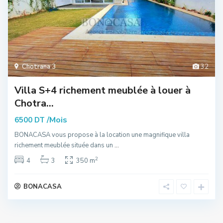
Chotrana 3
32
Villa S+4 richement meublée à louer à
Chotra...
/Mois
6500 DT
BONACASA vous propose à la location une magnifique villa
richement meublée située dans un
...
2
4
3
350 m
BONACASA