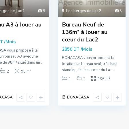
erges de Lac 2
9
Les berges de Lac 2
5
u A3 à louer au
Bureau Neuf de
136m² à louer au
cœur du Lac2
/Mois
DT
/Mois
2850 DT
A vous propose à la
 un bureau A3 avec une
BONACASA vous propose à la
ie de 98m² situé dans un
...
location un bureau neuf, très haut
standing situé au cœur du La
...
2
2
98 m
2
1
2
136 m
ACASA
BONACASA