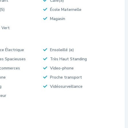
rant
Café(S)
(S)
École Maternelle
Magasin
 Vert
ce Électrique
Ensoleillé (e)
es Spacieuses
Très Haut Standing
 commerces
Video-phone
one
Proche transport
g
Vidéosurveillance
eur