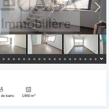
2
s de bains
1,850 m