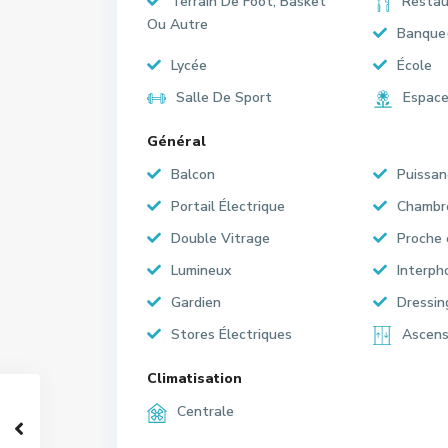
Terrain De Foot, Basket
Restau
Ou Autre
Banque
Lycée
École
Salle De Sport
Espace
Général
Balcon
Puissan
Portail Électrique
Chambr
Double Vitrage
Proche
Lumineux
Interph
Gardien
Dressin
Stores Électriques
Ascens
Climatisation
Centrale