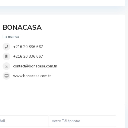
BONACASA
La marsa
+216 20 836 667
+216 20 836 667
contact@bonacasa.com.tn
www.bonacasa.com.tn