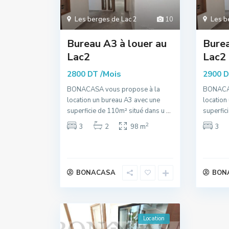
Les berges de Lac 2
10
Les b
Bureau A3 à louer au
Burea
Lac2
Lac2
/Mois
2800 DT
2900 
BONACASA vous propose à la
BONACAS
location un bureau A3 avec une
location
superficie de 110m² situé dans u
...
superfic
2
3
2
98 m
3
BONACASA
BON
Location