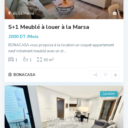
all
,
La Marsa
7
S+1 Meublé à louer à la Marsa
/Mois
2000 DT
BONACASA vous propose à la location un coquet appartement
neuf richement meublé avec un st
...
2
1
1
60 m
BONACASA
Location