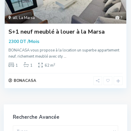
all
,
La Marsa
7
S+1 neuf meublé à louer à la Marsa
/Mois
2300 DT
BONACASA vous propose à la location un superbe appartement
neuf, richement meublé avec sty
...
2
1
1
62 m
BONACASA
Recherche Avancée