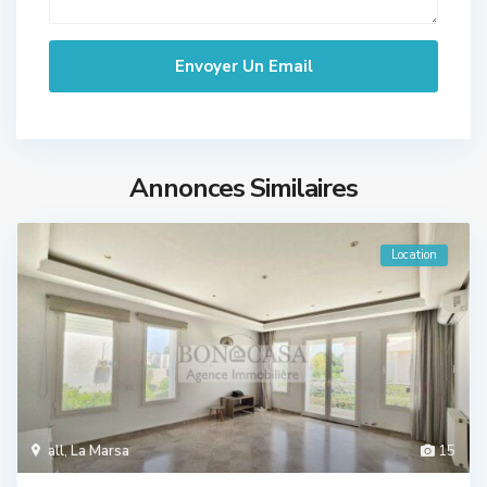
Annonces Similaires
Location
all
,
La Marsa
15