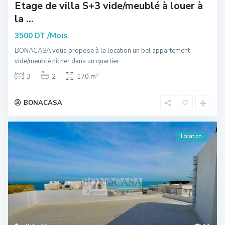
Etage de villa S+3 vide/meublé à louer à
la ...
/Mois
3500 DT
BONACASA vous propose à la location un bel appartement
vide/meublé nicher dans un quartier
...
2
3
2
170 m
BONACASA
Location