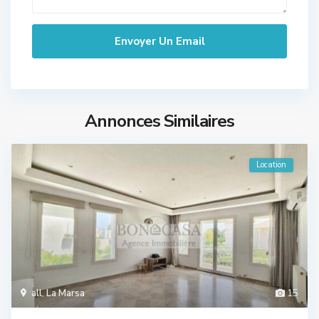
Annonces Similaires
Location
all
,
La Marsa
15