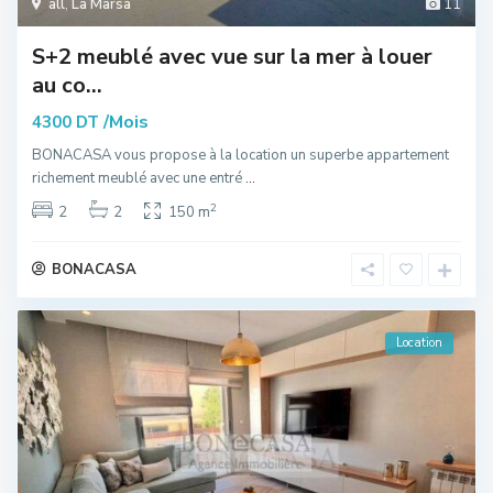
all
,
La Marsa
11
S+2 meublé avec vue sur la mer à louer
au co...
/Mois
4300 DT
BONACASA vous propose à la location un superbe appartement
richement meublé avec une entré
...
2
2
2
150 m
BONACASA
Location