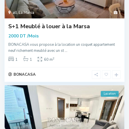
all
,
La Marsa
7
S+1 Meublé à louer à la Marsa
/Mois
2000 DT
BONACASA vous propose à la location un coquet appartement
neuf richement meublé avec un st
...
2
1
1
60 m
BONACASA
Location