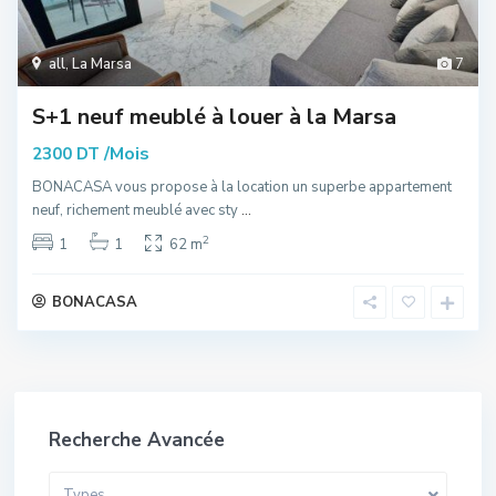
all
,
La Marsa
7
S+1 neuf meublé à louer à la Marsa
/Mois
2300 DT
BONACASA vous propose à la location un superbe appartement
neuf, richement meublé avec sty
...
2
1
1
62 m
BONACASA
Recherche Avancée
Types