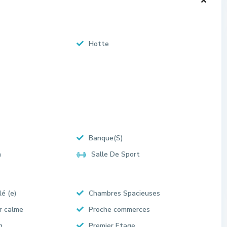
Hotte
Banque(S)
n
Salle De Sport
lé (e)
Chambres Spacieuses
r calme
Proche commerces
g
Premier Etage