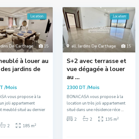
Location
Location
rdins De Carthage
15
all
,
Jardins De Carthage
15
eublé à louer au
S+2 avec terrasse et
des jardins de
vue dégagée à louer
au ...
/Mois
/Mois
DT
2300 DT
A vous propose à la
BONACASA vous propose à la
 un joli appartement
location un très joli appartement
t meublé situé au dernier
situé dans une résidence réce
...
2
2
2
135 m
2
2
185 m