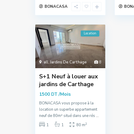
BONACASA
BON
Location
all
,
Jardins De Carthage
8
S+1 Neuf à louer aux
jardins de Carthage
/Mois
1500 DT
BONACASA vous propose à la
location un superbe appartement
neuf de 80m² situé dans une rés
...
2
1
1
80 m