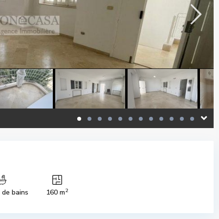
2
s de bains
160 m