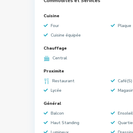
Commodités et Services
Cuisine
Four
Plaque
Cuisine équipée
Chauffage
Central
Proximite
Restaurant
Café(S)
Lycée
Magasi
Général
Balcon
Ensoleil
Haut Standing
Quartie
Lumineux
Dressin