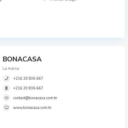
BONACASA
La marsa
+216 20 836 667
+216 20 836 667
contact@bonacasa.com.tn
www.bonacasa.com.tn