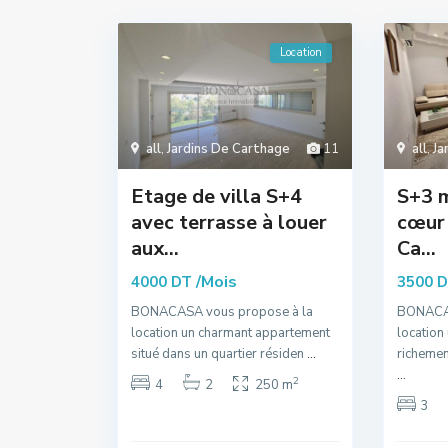
Location
all
,
Jardins De Carthage
11
all
,
Ja
Etage de villa S+4
S+3 m
avec terrasse à louer
cœur 
aux...
Ca...
/Mois
4000 DT
3500 
BONACASA vous propose à la
BONACAS
location un charmant appartement
location
situé dans un quartier résiden
...
richemen
...
2
4
2
250 m
3