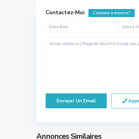
Contactez-Moi
L'annexe a montre?
App
Annonces Similaires