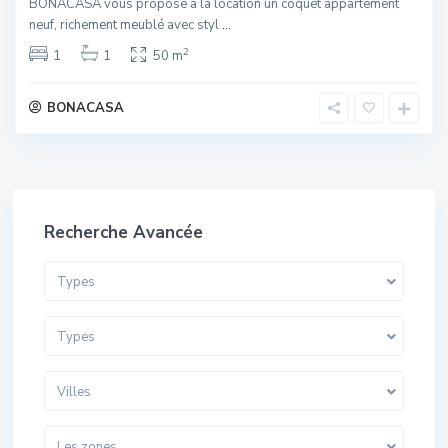
BONACASA vous propose à la location un coquet appartement
neuf, richement meublé avec styl
...
2
1
1
50 m
BONACASA
Recherche Avancée
Types
Types
Villes
Les zones