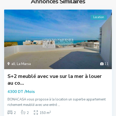
Annonces Similaires
Location
all
,
La Marsa
11
S+2 meublé avec vue sur la mer à louer
au co...
/Mois
4300 DT
BONACASA vous propose à la location un superbe appartement
richement meublé avec une entré
...
2
2
2
150 m