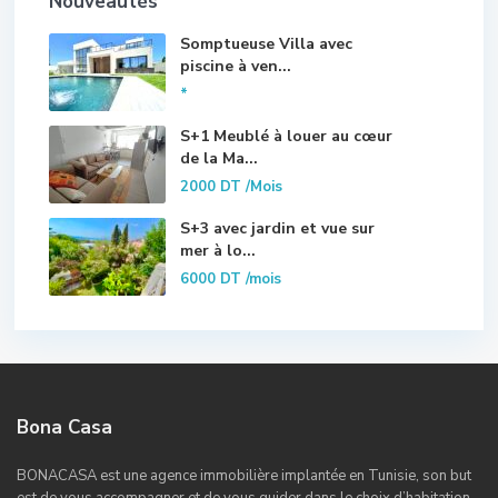
Nouveautés
Somptueuse Villa avec
piscine à ven...
*
S+1 Meublé à louer au cœur
de la Ma...
2000 DT
/Mois
S+3 avec jardin et vue sur
mer à lo...
6000 DT
/mois
Bona Casa
BONACASA est une agence immobilière implantée en Tunisie, son but
est de vous accompagner et de vous guider dans le choix d’habitation