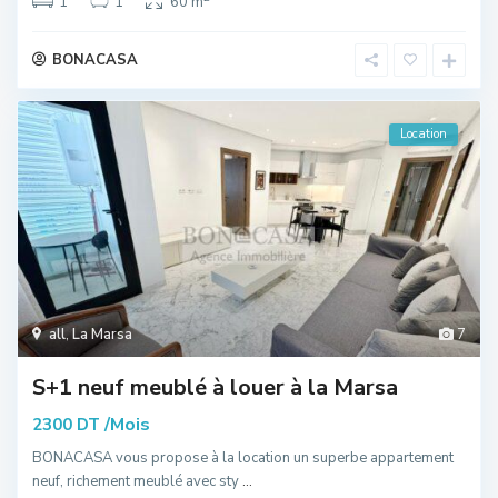
1
1
60 m
BONACASA
Location
all
,
La Marsa
7
S+1 neuf meublé à louer à la Marsa
/Mois
2300 DT
BONACASA vous propose à la location un superbe appartement
neuf, richement meublé avec sty
...