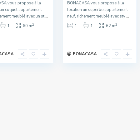
A vous propose à la
BONACASA vous propose à la
 un coquet appartement
location un superbe appartement
hement meublé avec un st
...
neuf, richement meublé avec sty
...
2
2
1
60 m
1
1
62 m
ACASA
BONACASA