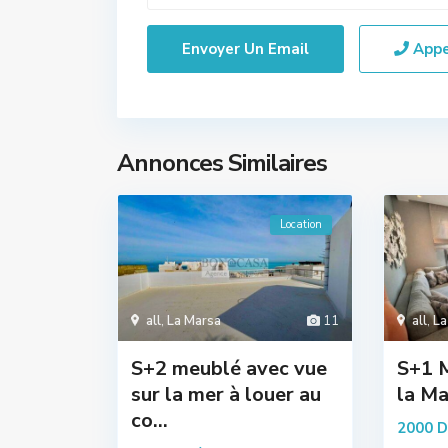
App
Annonces Similaires
Location
all
,
La Marsa
11
all
,
La
S+2 meublé avec vue
S+1 M
sur la mer à louer au
la Ma
co...
2000 