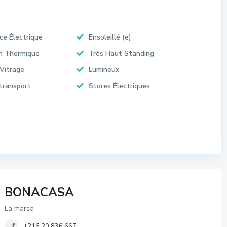
ce Électrique
Ensoleillé (e)
on Thermique
Très Haut Standing
Vitrage
Lumineux
transport
Stores Électriques
BONACASA
La marsa
+216 20 836 667