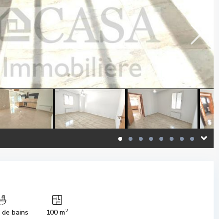
2
s de bains
100 m