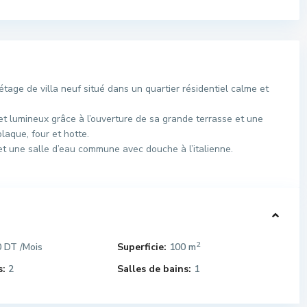
ge de villa neuf situé dans un quartier résidentiel calme et
et lumineux grâce à l’ouverture de sa grande terrasse et une
laque, four et hotte.
et une salle d’eau commune avec douche à l’italienne.
2
0 DT
Superficie:
100 m
/Mois
:
2
Salles de bains:
1