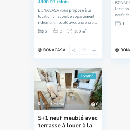
/Mois
4300 DT
BONACAS
location
BONACASA vous propose à la
neuf ric
location un superbe appartement
richement meublé avec une entré
...
1
2
2
2
150 m
BONACASA
BON
Location
all
,
La Marsa
6
S+1 neuf meublé avec
terrasse à louer à la