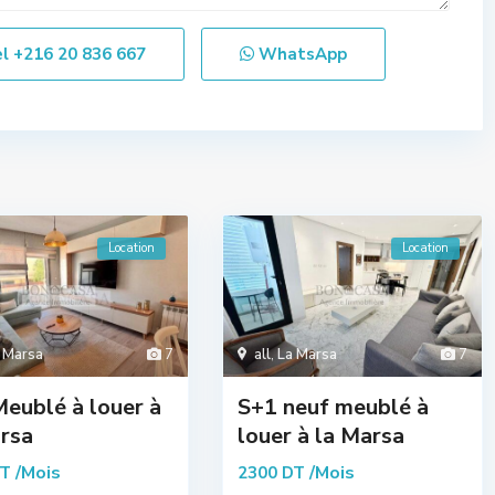
el
+216 20 836 667
WhatsApp
Location
Location
 Marsa
7
all
,
La Marsa
7
eublé à louer à
S+1 neuf meublé à
rsa
louer à la Marsa
/Mois
/Mois
DT
2300 DT