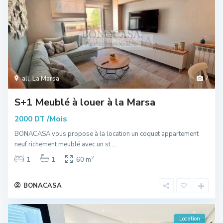
all
,
La Marsa
7
S+1 Meublé à louer à la Marsa
/Mois
2000 DT
BONACASA vous propose à la location un coquet appartement
neuf richement meublé avec un st
...
2
1
1
60 m
BONACASA
Location