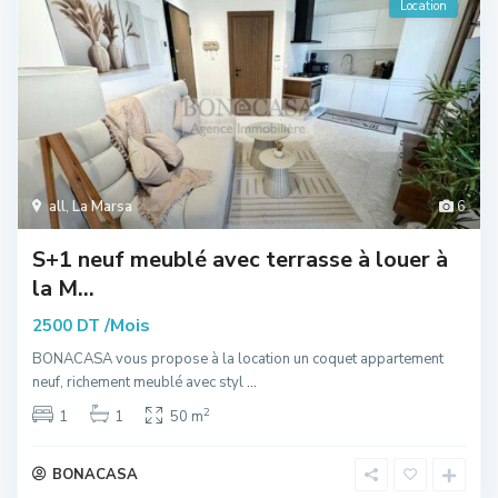
Location
all
,
La Marsa
6
S+1 neuf meublé avec terrasse à louer à
la M...
/Mois
2500 DT
BONACASA vous propose à la location un coquet appartement
neuf, richement meublé avec styl
...
2
1
1
50 m
BONACASA