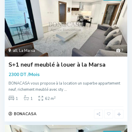
all
,
La Marsa
7
S+1 neuf meublé à louer à la Marsa
/Mois
2300 DT
BONACASA vous propose à la location un superbe appartement
neuf, richement meublé avec sty
...
2
1
1
62 m
BONACASA