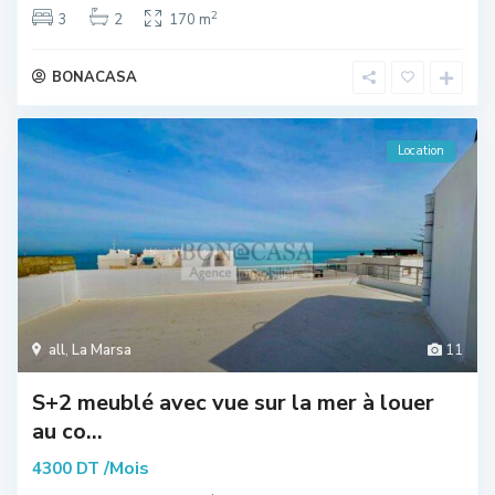
2
3
2
170 m
BONACASA
Location
all
,
La Marsa
11
S+2 meublé avec vue sur la mer à louer
au co...
/Mois
4300 DT