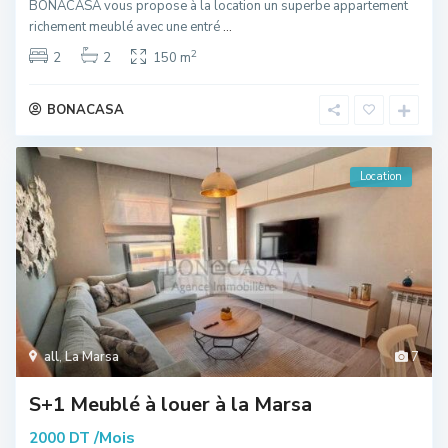
BONACASA vous propose à la location un superbe appartement
richement meublé avec une entré
...
2
2
2
150 m
BONACASA
Location
all
,
La Marsa
7
S+1 Meublé à louer à la Marsa
/Mois
2000 DT