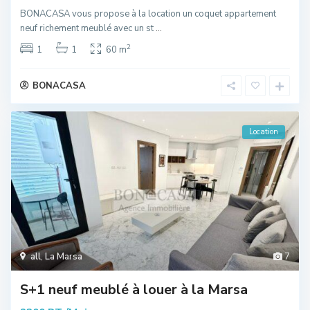
BONACASA vous propose à la location un coquet appartement
neuf richement meublé avec un st
...
2
1
1
60 m
BONACASA
Location
all
,
La Marsa
7
S+1 neuf meublé à louer à la Marsa