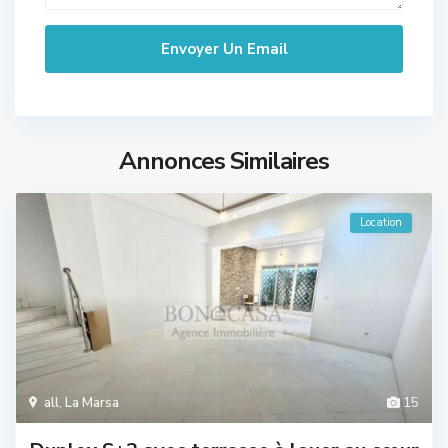
Annonces Similaires
Location
all
,
La Marsa
15