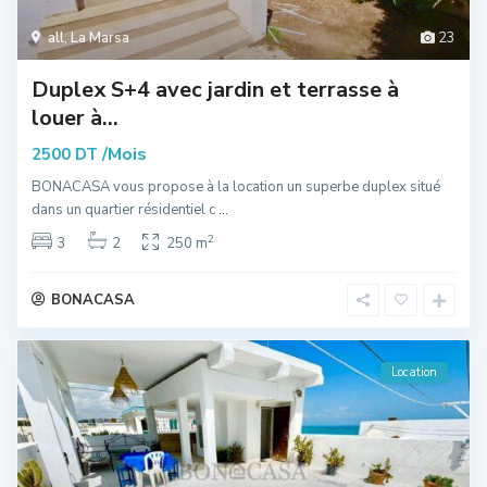
all
,
La Marsa
23
Duplex S+4 avec jardin et terrasse à
louer à...
/Mois
2500 DT
BONACASA vous propose à la location un superbe duplex situé
dans un quartier résidentiel c
...
2
3
2
250 m
BONACASA
Location