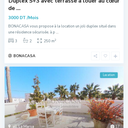
Duplex S+3 avec terrasse à louer au cœur
de ...
/Mois
3000 DT
BONACASA vous propose à la location un joli duplex situé dans
une résidence sécurisée, à p
...
2
3
2
250 m
BONACASA
Location
all
,
La Marsa
17