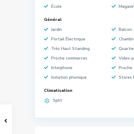
École
Magasi
Général
Jardin
Balcon
Portail Électrique
Chambr
Très Haut Standing
Quartie
Proche commerces
Video-
Interphone
Proche 
Isolation phonique
Stores 
Climatisation
Split