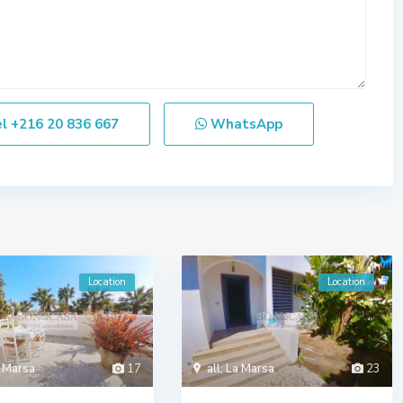
el
+216 20 836 667
WhatsApp
Location
Location
 Marsa
17
all
,
La Marsa
23