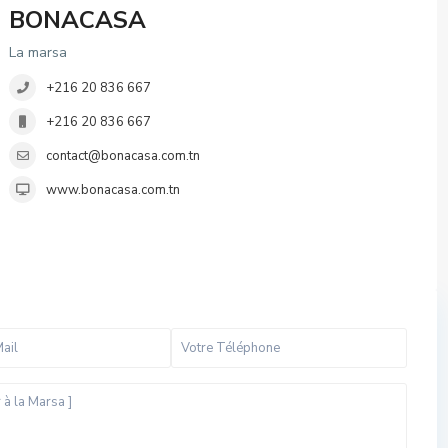
BONACASA
La marsa
+216 20 836 667
+216 20 836 667
contact@bonacasa.com.tn
www.bonacasa.com.tn