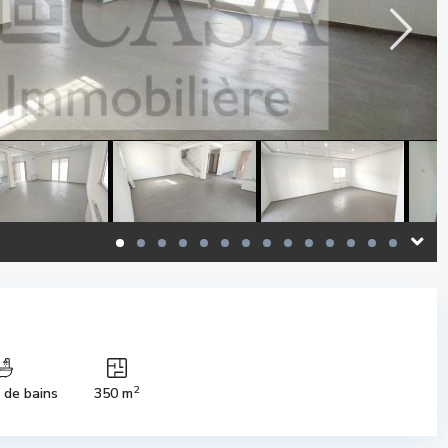
2
s de bains
350 m