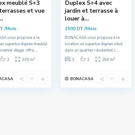
ex meublé S+3
Duplex S+4 avec
terrasses et vue
jardin et terrasse à
..
louer à...
/Mois
/Mois
DT
2500 DT
A vous propose à la
BONACASA vous propose à la
 un superbe duplex meublé
location un superbe duplex situé
 premier étage, offra
...
dans un quartier résidentiel c
...
2
2
2
300 m
3
2
250 m
ACASA
BONACASA