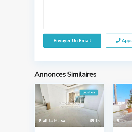
App
Annonces Similaires
Location
all
,
La Marsa
15
all
,
La