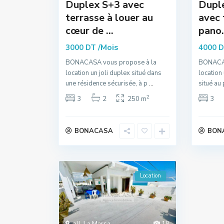
Duplex S+3 avec
Dupl
terrasse à louer au
avec 
cœur de ...
pano.
/Mois
3000 DT
4000 
BONACASA vous propose à la
BONACAS
location un joli duplex situé dans
location
une résidence sécurisée, à p
...
situé au
2
3
2
250 m
3
BONACASA
BON
Location