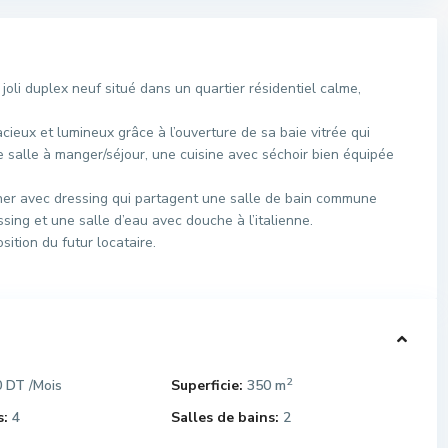
li duplex neuf situé dans un quartier résidentiel calme,
eux et lumineux grâce à l’ouverture de sa baie vitrée qui
e salle à manger/séjour, une cuisine avec séchoir bien équipée
her avec dressing qui partagent une salle de bain commune
sing et une salle d’eau avec douche à l’italienne.
ition du futur locataire.
2
0 DT
Superficie:
350 m
/Mois
:
4
Salles de bains:
2