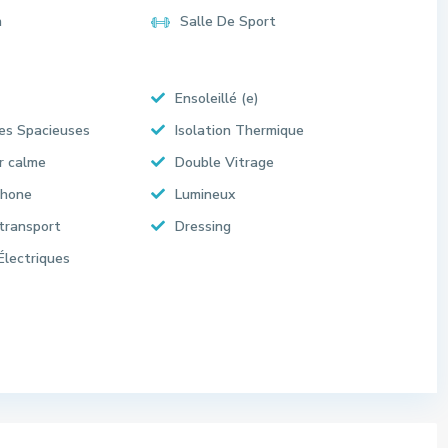
n
Salle De Sport
Ensoleillé (e)
es Spacieuses
Isolation Thermique
r calme
Double Vitrage
phone
Lumineux
transport
Dressing
Électriques