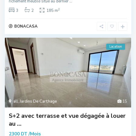
richement meublé situé au dernier
...
2
3
2
185 m
BONACASA
Location
all
,
Jardins De Carthage
15
S+2 avec terrasse et vue dégagée à louer
au ...
/Mois
2300 DT