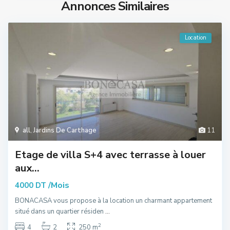
Annonces Similaires
Location
all
,
Jardins De Carthage
11
Etage de villa S+4 avec terrasse à louer
aux...
/Mois
4000 DT
BONACASA vous propose à la location un charmant appartement
situé dans un quartier résiden
...
2
4
2
250 m