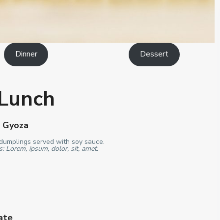
Dinner
Dessert
Lunch
n Gyoza
dumplings served with soy sauce.
s: Lorem, ipsum, dolor, sit, amet.
ate