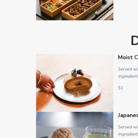
D
Moist 
Served wit
Ingredient
$1
Japane
Served wi
Ingredient