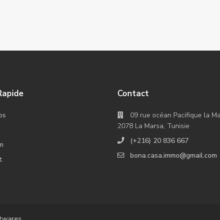
Rapide
Contact
09 rue océan Pacifique la M
os
2078 La Marsa, Tunisie
(+216) 20 836 667
on
bona.casa.immo@gmail.com
t
ftwares